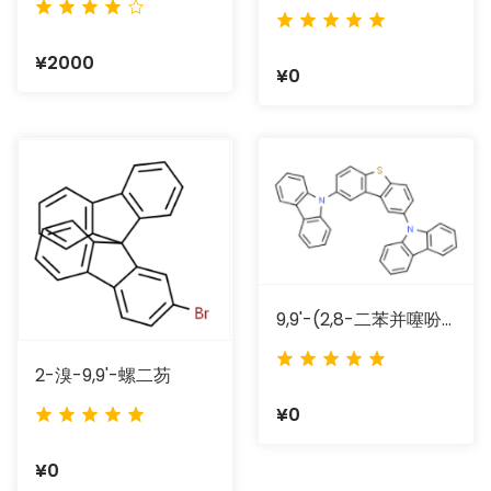
¥2000
¥0
9,9'-(2,8-二苯并噻吩二基)二-9H-咔唑
2-溴-9,9'-螺二芴
¥0
¥0