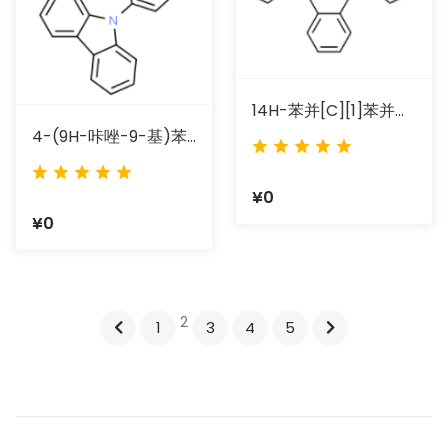
14H-苯并[c][1]苯并噻吩并[2,3-A]咔唑
4-(9H-咔唑-9-基)苯甲醛
¥0
¥0
2
1
3
4
5