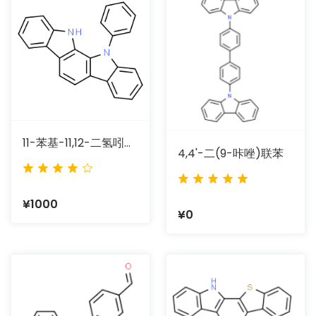
11-苯基-11,12-二氢吲哚并[2,3-A]咔唑
4,4'-二(9-咔唑)联苯
¥1000
¥0