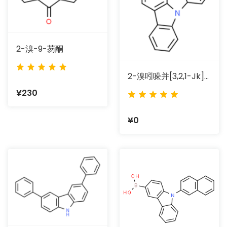
2-溴-9-芴酮
2-溴吲哚并[3,2,1-Jk]咔唑
¥230
¥0