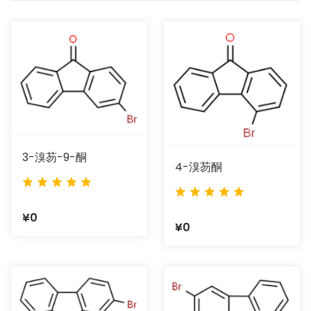
3-溴芴-9-酮
4-溴芴酮
¥0
¥0