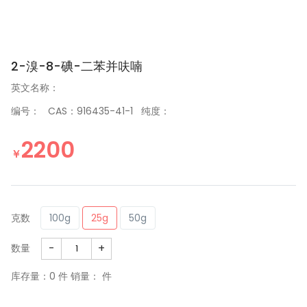
2-溴-8-碘-二苯并呋喃
英文名称：
编号： CAS：916435-41-1 纯度：
2200
￥
克数
100g
25g
50g
-
+
数量
库存量：
0
件 销量： 件