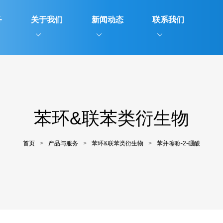
务
关于我们
新闻动态
联系我们
苯环&联苯类衍生物
首页
>
产品与服务
>
苯环&联苯类衍生物
>
苯并噻吩-2-硼酸