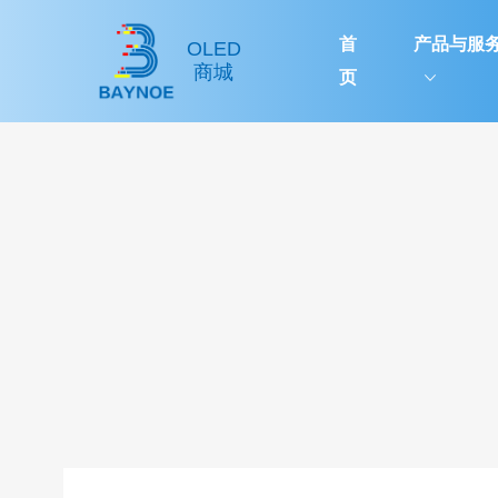
首
产品与服
OLED
商城
页