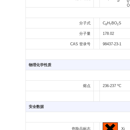
分子式
C
H
BO
S
8
7
2
分子量
178.02
CAS 登录号
98437-23-1
物理化学性质
熔点
236-237 ºC
安全数据
Xi
危险品标志