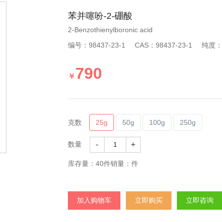
苯并噻吩-2-硼酸
2-Benzothienylboronic acid
编号：98437-23-1
CAS：98437-23-1
纯度
790
￥
克数
25g
50g
100g
250g
数量
-
+
库存量：
40
件销量：件
加入购物车
立即购买
立即咨询