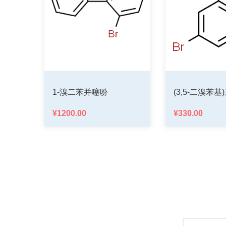
-溴二苯并噻吩
(3,5-二溴苯基)三甲基硅烷
200.00
¥330.00