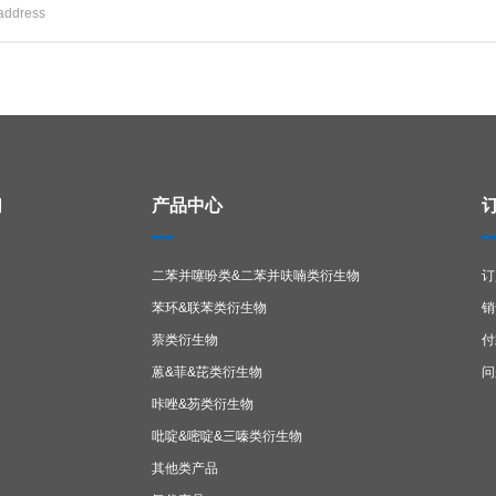
们
产品中心
二苯并噻吩类&二苯并呋喃类衍生物
订
苯环&联苯类衍生物
销
萘类衍生物
付
蒽&菲&芘类衍生物
问
咔唑&芴类衍生物
吡啶&嘧啶&三嗪类衍生物
其他类产品