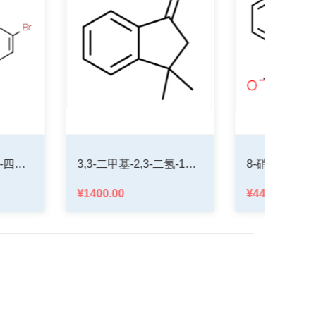
8-硝基喹那啉(8-硝基-2-甲基喹啉)
4-氟-2-甲基苯硼酸
¥180.00
¥10