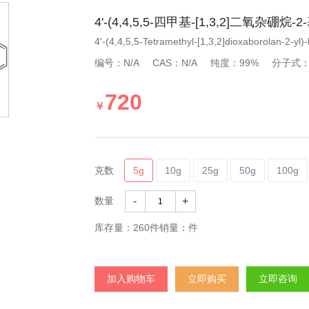
4'-(4,4,5,5-四甲基-[1,3,2]二氧杂硼烷-
4'-(4,4,5,5-Tetramethyl-[1,3,2]dioxaborolan-2-yl)
编号：N/A
CAS：N/A
纯度：99%
分子式：
720
￥
克数
5g
10g
25g
50g
100g
数量
-
+
库存量：
260
件销量：件
加入购物车
立即购买
立即咨询