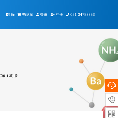
购物车
登录
注册
021-34783353
En
(联苯-4-基)-胺

