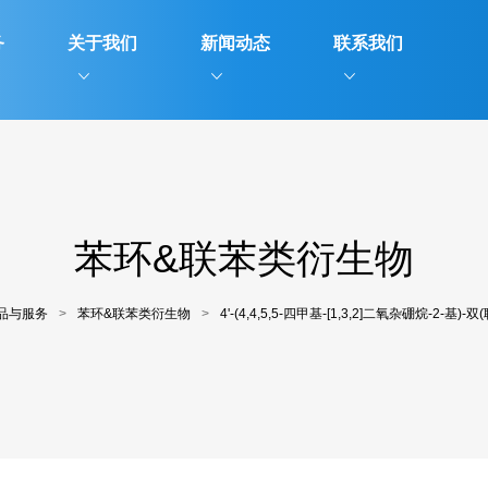
务
关于我们
新闻动态
联系我们
苯环&联苯类衍生物
品与服务
>
苯环&联苯类衍生物
>
4'-(4,4,5,5-四甲基-[1,3,2]二氧杂硼烷-2-基)-双