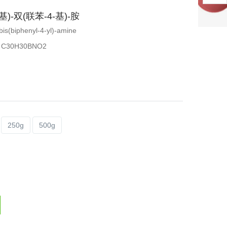
2-基)-双(联苯-4-基)-胺
-bis(biphenyl-4-yl)-amine
C30H30BNO2
250g
500g