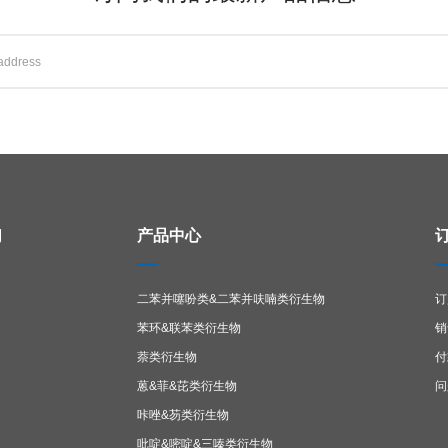
们
产品中心
二苯并噻吩类&二苯并呋喃类衍生物
订
苯环&联苯类衍生物
销
萘类衍生物
付
蒽&菲&芘类衍生物
问
咔唑&芴类衍生物
吡啶&嘧啶&三嗪类衍生物